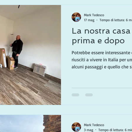
Mark Tedesco
17 mag
Tempo di lettura: 6 m
La nostra casa
prima e dopo
Potrebbe essere interessante
riusciti a vivere in Italia per 
alcuni passaggi e quello che
strada. Amiamo ogni momento
un sogno è diventato la nostr
autunno, poi di nuovo in primav
resto del tempo (in un post 
viviamo in Italia solo per una
esploriamo diverse zo
Mark Tedesco
3 mag
Tempo di lettura: 6 mi