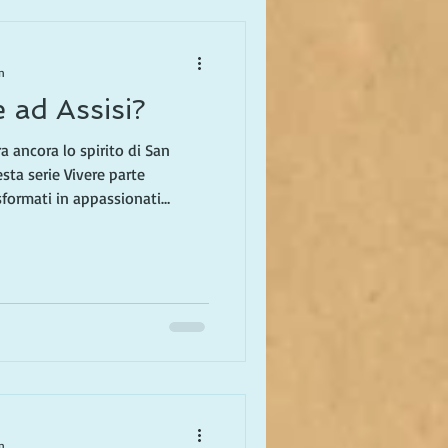
n
 ad Assisi?
a ancora lo spirito di San
sta serie Vivere parte
sformati in appassionati
ebbero accogliere altri
anni trascorsi dividendo il
ridionale e la California,
luoghi con gli occhi di chi sta
 propria casa. Nei prossimi
n