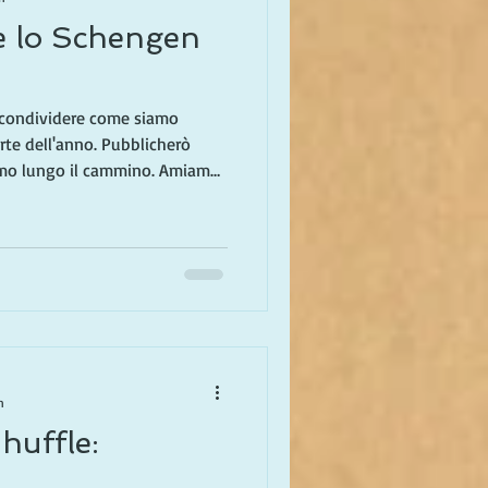
 e lo Schengen
 condividere come siamo
parte dell'anno. Pubblicherò
iamo lungo il cammino. Amiamo
na volta era un sogno è la
na in autunno, poi di nuovo in
il resto del tempo (in un blog
 viviamo in Italia solo parte
zone d'Italia, scopriamo
n
huffle: