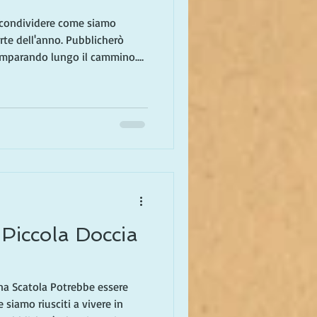
 condividere come siamo
parte dell'anno. Pubblicherò
 imparando lungo il cammino.
che una volta era un sogno è
n Toscana in autunno, poi di
rnia per il resto dell'anno (in
egato perché viviamo in Italia
re esploriamo aree dell'Italia,
n
a Piccola Doccia
na Scatola Potrebbe essere
siamo riusciti a vivere in