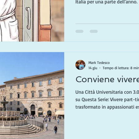
Italia per una parte dell'anno.
quello che stiamo imparando 
momento, e quello che un tem
nostra vita! Viviamo in Tosca
primavera, e trascorriamo il re
un blog precedente, ho spiega
solo per una parte dell
Mark Tedesco
14 giu
Tempo di lettura: 8 mi
Conviene viver
Una Città Universitaria con 3.000 Anni
su Questa Serie: Vivere part-t
trasformato in appassionati es
potrebbero accogliere altri re
anni a dividere il nostro temp
la California, abbiamo imparat
attraverso gli occhi di chi sta 