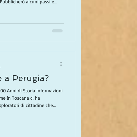
 Pubblicherò alcuni passi e
lungo la strada. Amiamo ogni
po era un sogno è ora la
na in autunno, torniamo in
sto del tempo in California. In
to perché viviamo in Italia
n
e a Perugia?
 di Storia Informazioni
ime in Toscana ci ha
ploratori di cittadine che
sidenti internazionali. Dopo
o tra la Toscana meridionale e
o a valutare i luoghi
considerando di stabilirsi in