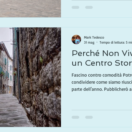
Italia. Nei prossimi mesi ogni
cittadina unica, es
Mark Tedesco
31 mag
Tempo di lettura: 5 m
Perché Non Viv
un Centro Stor
Fascino contro comodità Potr
condividere come siamo riuscit
parte dell'anno. Pubblicherò a
imparando lungo la strada. 
che un tempo era un sogno è o
Toscana in autunno, torniamo 
resto del tempo in California.
spiegato perché viviamo in Ita
dell'anno. Mentre e