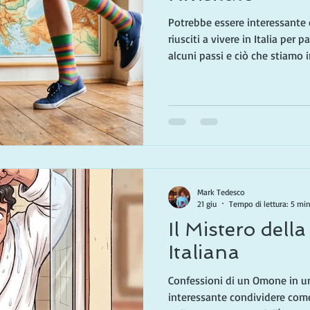
Potrebbe essere interessante
riusciti a vivere in Italia per 
alcuni passi e ciò che stiamo
Amiamo ogni momento, e ciò 
oggi la nostra vita! Viviamo i
nuovo in primavera, e in Califo
un articolo precedente ho spi
solo per parte dell'anno). Ment
scopriam
Mark Tedesco
21 giu
Tempo di lettura: 5 mi
Il Mistero dell
Italiana
Confessioni di un Omone in u
interessante condividere come 