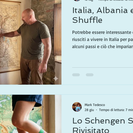
Italia, Albania
Shuffle
Potrebbe essere interessante
riusciti a vivere in Italia per 
alcuni passi e ciò che impar
ogni momento, e quello che u
nostra vita! Viviamo in Tosca
primavera, e in California per 
precedente ho spiegato perché
dell'anno). Mentre esploriamo 
alcune gemme che v
Mark Tedesco
28 giu
Tempo di lettura: 7 mi
Lo Schengen S
Rivisitato