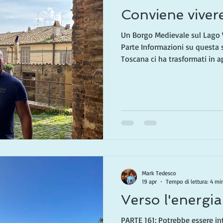
Conviene viver
Un Borgo Medievale sul Lago 
Parte Informazioni su questa s
Toscana ci ha trasformati in a
paesi che potrebbero accogliere
Dopo anni a dividere il nostr
meridionale e la California, a
luoghi attraverso gli occhi di
trasferirsi in Italia. Nei pros
a un paese div
Mark Tedesco
19 apr
Tempo di lettura: 4 mi
Verso l'energia 
PARTE 161: Potrebbe essere i