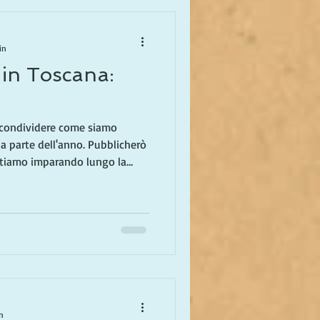
in
 in Toscana:
 condividere come siamo
una parte dell'anno. Pubblicherò
 stiamo imparando lungo la
, e quello che un tempo era
a vita! Viviamo in Toscana in
era, e in California per il
precedente ho spiegato perché
 parte dell'anno). Mentre
n