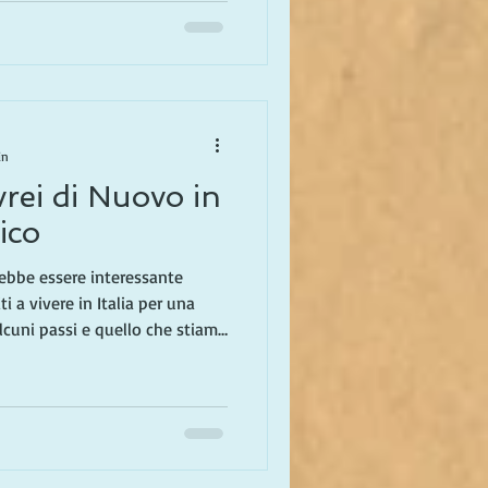
 blog sarà dedicato a una
in
rei di Nuovo in
ico
ebbe essere interessante
i a vivere in Italia per una
lcuni passi e quello che stiamo
Amiamo ogni momento, e quello
ra la nostra vita! Viviamo in
in primavera, e trascorriamo il
 In un blog precedente, ho
lia solo per una parte