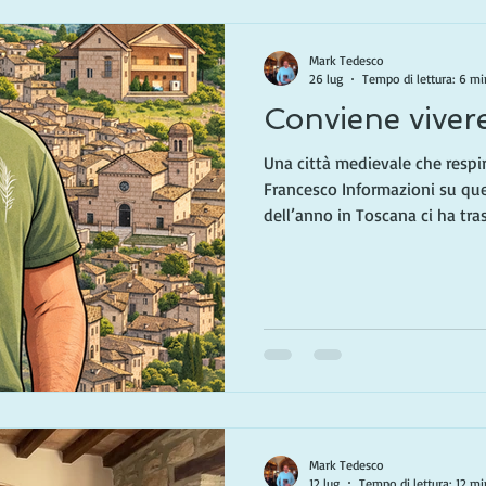
Mark Tedesco
26 lug
Tempo di lettura: 6 mi
Conviene vivere
Una città medievale che respir
Francesco Informazioni su que
dell’anno in Toscana ci ha tra
esploratori di borghi che potr
residenti internazionali. Dopo 
nostro tempo tra la Toscana me
abbiamo imparato a valutare i 
pensando di fare dell’Italia la
mesi, ogni articolo sarà
Mark Tedesco
12 lug
Tempo di lettura: 12 mi