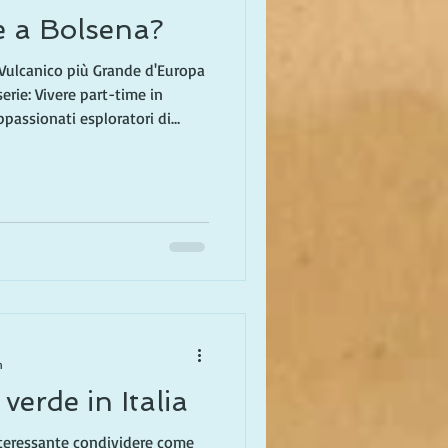
e a Bolsena?
Vulcanico più Grande d'Europa
erie: Vivere part-time in
ppassionati esploratori di
 altri residenti internazionali.
o tempo tra la Toscana
bbiamo imparato a valutare i
 chi sta considerando di
simi mesi ogni blog sarà dedicato
n
verde in Italia
nteressante condividere come