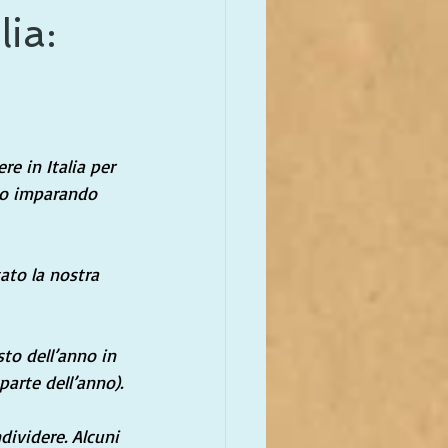
lia:
e in Italia per 
amo imparando 
to la nostra 
to dell’anno in 
parte dell’anno).
ividere. Alcuni 