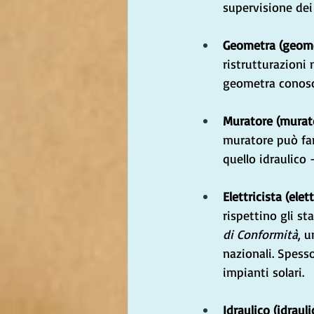
supervisione dei 
Geometra (geome
ristrutturazioni 
geometra conosc
Muratore (murato
muratore può far
quello idraulico
Elettricista (elett
rispettino gli sta
di Conformità
, 
nazionali. Spess
impianti solari.
Idraulico (idrauli