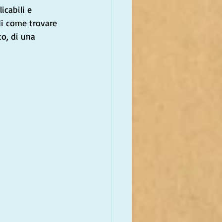
icabili e 
 di come trovare 
o, di una 