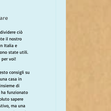
iare
ividere ciò 
e il nostro 
n Italia e 
ono state utili. 
per voi!
esto consigli su 
 una casa in 
 insieme di 
e ha funzionato 
oluto sapere 
stivo, ma una 