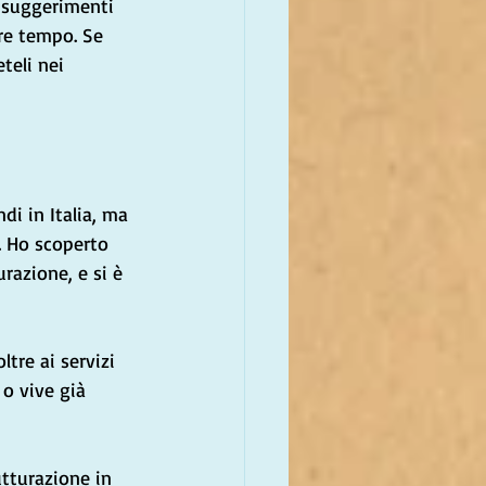
e suggerimenti 
re tempo. Se 
teli nei 
ndi in Italia, ma 
. Ho scoperto 
razione, e si è 
tre ai servizi 
o vive già 
utturazione in 