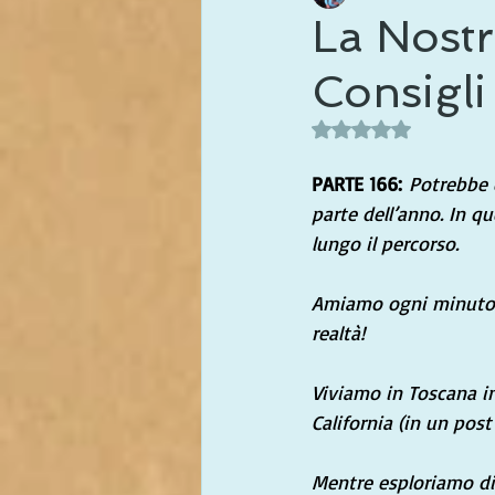
La Nostra
Consigli
Valutazione NaN stel
PARTE 166:
Potrebbe e
parte dell’anno. In q
lungo il percorso.
Amiamo ogni minuto d
realtà!
Viviamo in Toscana in
California (in un pos
Mentre esploriamo div