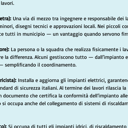
lavori.
tra):
 Una via di mezzo tra ingegnere e responsabile dei la
minori, disegni tecnici e approvazioni locali. Nei piccoli 
e tutti in municipio — un vantaggio quando servono fir
re):
 La persona o la squadra che realizza fisicamente i la
e la differenza. Alcuni gestiscono tutto — dall’impianto el
 — semplificando il coordinamento.
ricista):
 Installa e aggiorna gli impianti elettrici, garante
ndard di sicurezza italiani. Al termine dei lavori rilascia la 
un documento che certifica la conformità dell’impianto all
o si occupa anche del collegamento di sistemi di riscalda
co):
 Si occupa di tutti gli impianti idrici, di riscaldamento e