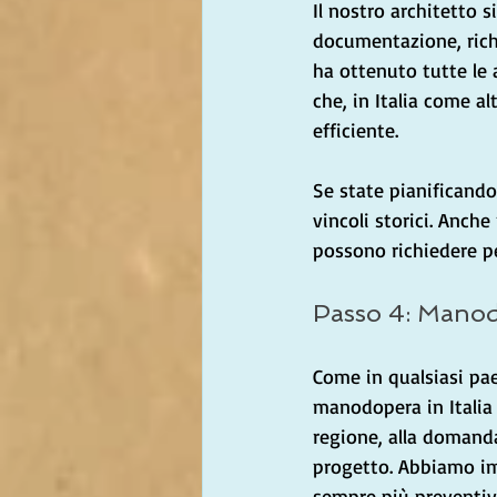
Il nostro architetto s
documentazione, richi
ha ottenuto tutte le 
che, in Italia come a
efficiente.
Se state pianificando
vincoli storici. Anche
possono richiedere pe
Passo 4: Mano
Come in qualsiasi paes
manodopera in Italia 
regione, alla domanda
progetto. Abbiamo im
sempre più preventivi