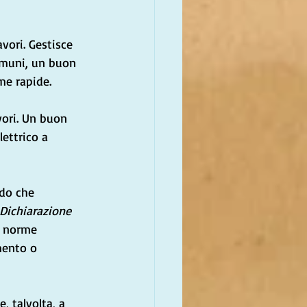
vori. Gestisce 
comuni, un buon 
me rapide.
vori. Un buon 
ettrico a 
ndo che 
Dichiarazione 
e norme 
mento o 
, talvolta, a 