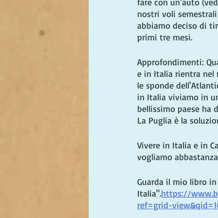
fare con un'auto (ved
nostri voli semestrali 
abbiamo deciso di tira
primi tre mesi.
Approfondimenti: Qual
e in Italia rientra n
le sponde dell'Atlanti
in Italia viviamo in
bellissimo paese ha da
La Puglia è la soluzio
Vivere in Italia e in C
vogliamo abbastanza
Guarda il mio libro in
Italia".
https://www.b
ref=grid-view&qid=1