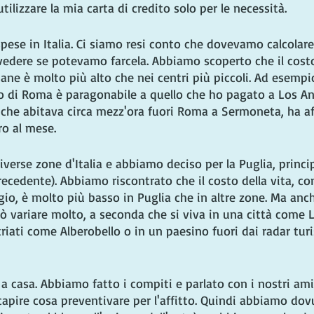
ilizzare la mia carta di credito solo per le necessità.
 spese in Italia. Ci siamo resi conto che dovevamo calcola
r vedere se potevamo farcela. Abbiamo scoperto che il costo
liane è molto più alto che nei centri più piccoli. Ad esempio,
o di Roma è paragonabile a quello che ho pagato a Los Ang
 che abitava circa mezz'ora fuori Roma a Sermoneta, ha af
ro al mese.
verse zone d'Italia e abbiamo deciso per la Puglia, princ
recedente). Abbiamo riscontrato che il costo della vita, com
ggio, è molto più basso in Puglia che in altre zone. Ma anch
uò variare molto, a seconda che si viva in una città come L
triati come Alberobello o in un paesino fuori dai radar tur
a casa. Abbiamo fatto i compiti e parlato con i nostri amic
capire cosa preventivare per l'affitto. Quindi abbiamo dov