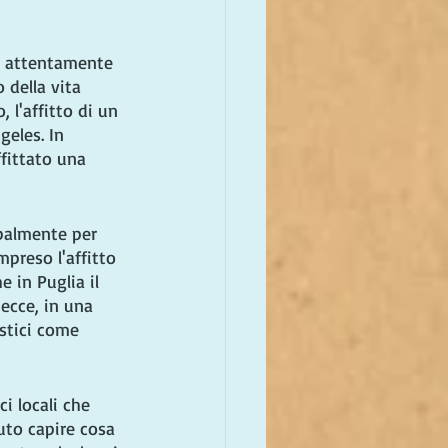
re attentamente 
 della vita 
 l'affitto di un 
eles. In 
fittato una 
ipalmente per 
preso l'affitto 
e in Puglia il 
ecce, in una 
istici come 
i locali che 
uto capire cosa 