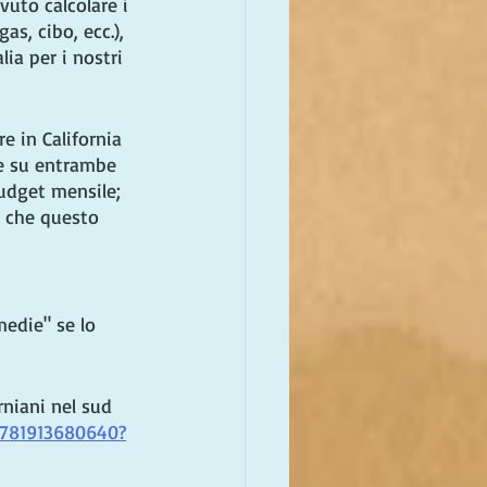
vuto calcolare i 
gas, cibo, ecc.), 
ia per i nostri 
 in California 
ge su entrambe 
budget mensile; 
ò che questo 
 medie" se lo 
rniani nel sud 
9781913680640?