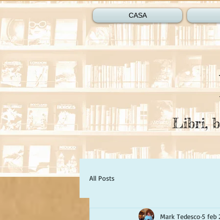
CASA
Libri, b
All Posts
Mark Tedesco
5 feb