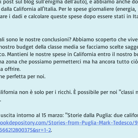
i post sul blog sull'enigma dell'auto), e abbiamo anche do
dalla California all'Italia. Per le spese giornaliere (energia, 
re i dadi e calcolare queste spese dopo essere stati in Ital
i sono le nostre conclusioni? Abbiamo scoperto che vivere
el nostro budget della classe media se facciamo scelte sag
co. Mantieni le nostre spese in California entro il nostro 
 una zona che possiamo permetterci ma ha ancora tutto ci
 offrire.
ne perfetta per noi.
alifornia non è solo per i ricchi. È possibile per noi "classi
.
 uscita intorno al 15 marzo: "Storie dalla Puglia: due califo
ookdepository.com/Stories-from-Puglia-Mark-Tedesco/
666212800375&sr=1-2
.