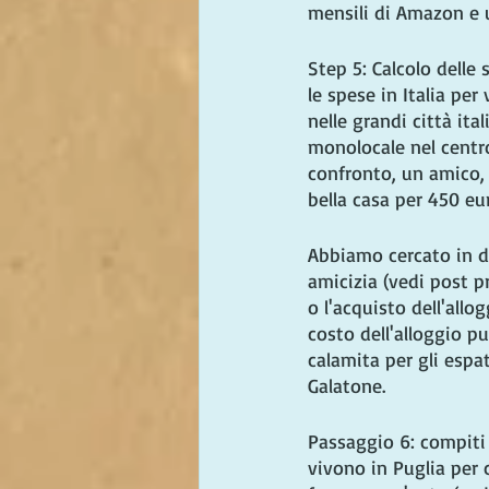
mensili di Amazon e ut
Step 5: Calcolo delle
le spese in Italia pe
nelle grandi città ita
monolocale nel centr
confronto, un amico,
bella casa per 450 eu
Abbiamo cercato in di
amicizia (vedi post p
o l'acquisto dell'allo
costo dell'alloggio p
calamita per gli espa
Galatone.
Passaggio 6: compiti 
vivono in Puglia per 