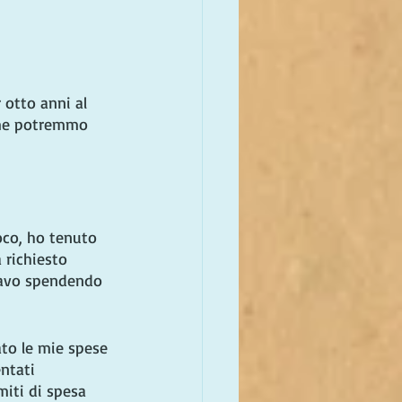
 otto anni al 
ome potremmo 
oco, ho tenuto 
 richiesto 
tavo spendendo 
ato le mie spese 
ntati 
miti di spesa 