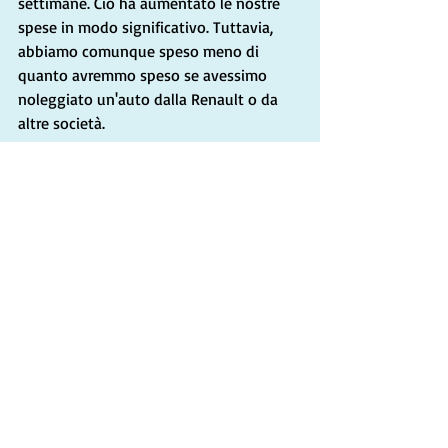
settimane. Ciò ha aumentato le nostre 
spese in modo significativo. Tuttavia, 
abbiamo comunque speso meno di 
quanto avremmo speso se avessimo 
noleggiato un'auto dalla Renault o da 
altre società.
Uno svantaggio del sito web Sicily By 
Car è l'incoerenza nella disponibilità 
delle auto. A volte viene visualizzata 
un'ampia gamma di opzioni, mentre 
altre volte non ne viene elencata alcuna. 
Occasionalmente riesco a visualizzare i 
prezzi delle auto con 3-6 mesi di 
anticipo, ma altre volte riesco a trovare 
le auto disponibili solo con un mese di 
anticipo, senza opzioni per date 
successive. Abbiamo controllato il sito 
due o tre volte in ottobre per prenotare 