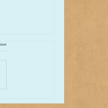
zioni
chengen Shuffle:
sitato