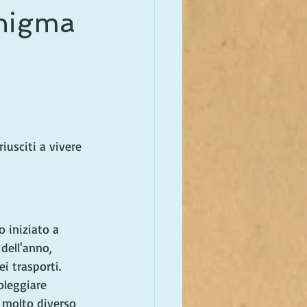
enigma
usciti a vivere 
 iniziato a 
 dell'anno, 
 trasporti. 
noleggiare 
 molto diverso 