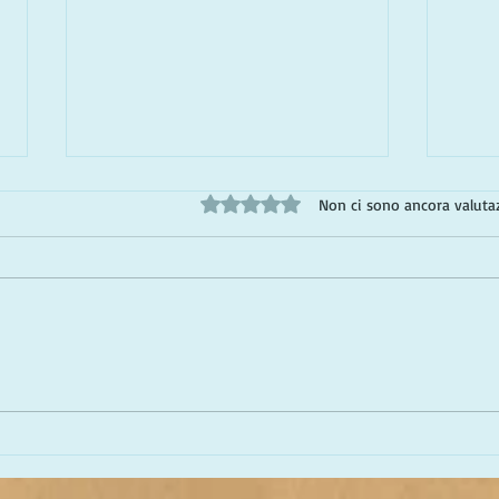
Valutazione 0 stelle su 5.
Non ci sono ancora valuta
Italia, Albania e lo
Lo S
Schengen Shuffle
Rivi