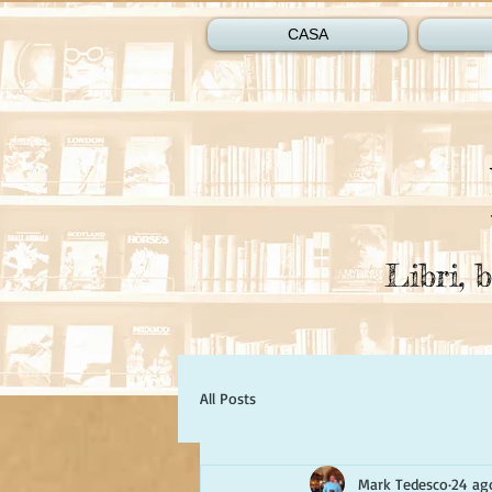
CASA
Libri, b
All Posts
Mark Tedesco
24 ag