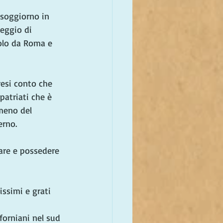
 soggiorno in 
leggio di 
olo da Roma e 
resi conto che 
patriati che è 
meno del 
erno.
are e possedere 
ssimi e grati 
iforniani nel sud 