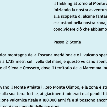
il trekking attorno al Monte
iniziando la nostra avventura
alla scoperta di alcune fanta
escursioni nella nostra zona
condividere ciò che abbiamo 
Passo 2: Storia
nica montagna della Toscana meridionale e il vulcano spen
 è a 1.738 metri sul livello del mare, e questo vulcano spent
ce di Siena e Grosseto, dove il territorio della Maremma inc
avano il Monte Amiata il loro Monte Olimpo, e la zona è sta
e alla sua terra fertile, ai giacimenti minerari e ai pendii f
zione vulcanica risale a 180.000 anni fa e si possono ancor
eggiano i pendii delle eruzioni.