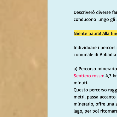
Descriverò diverse fa
conducono lungo gli a
Niente paura! Alla fi
Individuare i percorsi
comunale di Abbadia S
a) Percorso minerario
Sentiero rosso
: 4,3 k
minuti.
Questo percorso rag
metri, passa accanto 
minerario, offre una 
lago, per poi ritorna