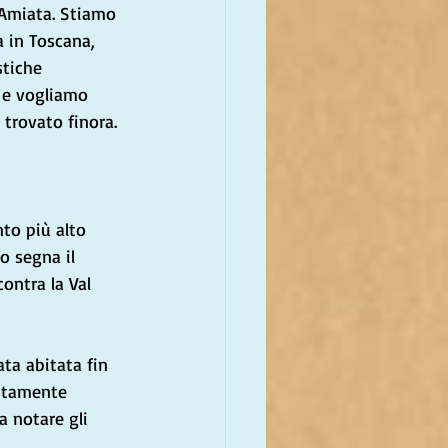
 Amiata. Stiamo 
 in Toscana, 
stiche 
, e vogliamo 
trovato finora.
to più alto 
o segna il 
ontra la Val 
ta abitata fin 
ittamente 
a notare gli 