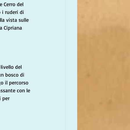
e Cerro del 
 i ruderi di 
a vista sulle 
a Cipriana 
ivello del 
un bosco di 
o il percorso 
assante con le 
i per 