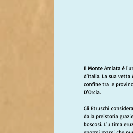
Il Monte Amiata è l'u
d'Italia. La sua vetta
confine tra le provin
D'Orcia.
Gli Etruschi consider
dalla preistoria grazi
boscosi. L'ultima eru
enormi massi che punt