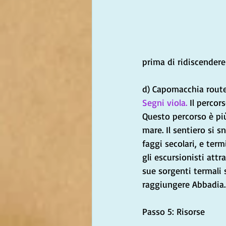
prima di ridiscender
d) Capomacchia rout
Segni viola.
 Il percor
Questo percorso è più
mare. Il sentiero si s
faggi secolari, e ter
gli escursionisti att
sue sorgenti termali s
raggiungere Abbadia.
Passo 5: Risorse