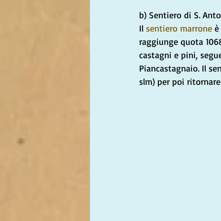
b) Sentiero di S. Ant
Il 
sentiero marrone
 è
raggiunge quota 1068 
castagni e pini, segu
Piancastagnaio. Il sen
slm) per poi ritornare