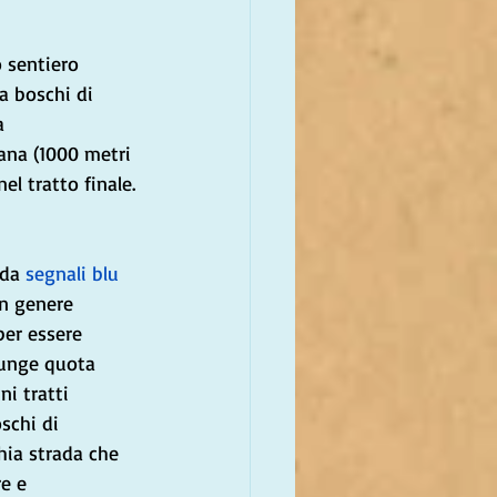
o sentiero 
a boschi di 
a 
iana (1000 metri 
el tratto finale.
da 
segnali blu 
in genere 
per essere 
iunge quota 
i tratti 
schi di 
hia strada che 
e e 