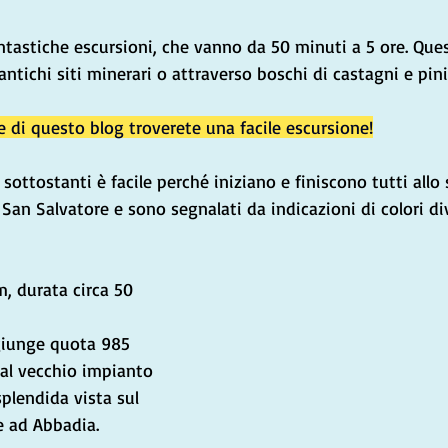
ntastiche escursioni, che vanno da 50 minuti a 5 ore. Ques
ntichi siti minerari o attraverso boschi di castagni e pini
ne di questo blog troverete una facile escursione!
 sottostanti è facile perché iniziano e finiscono tutti allo 
an Salvatore e sono segnalati da indicazioni di colori div
m, durata circa 50 
giunge quota 985 
al vecchio impianto 
splendida vista sul 
re ad Abbadia.