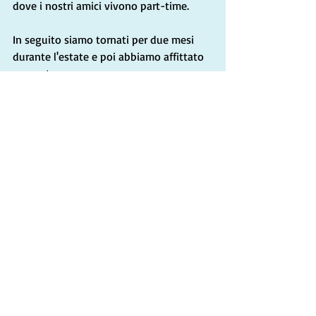
dove i nostri amici vivono part-time.
In seguito siamo tornati per due mesi 
durante l'estate e poi abbiamo affittato 
un posto per un anno.
Durante questo periodo, abbiamo capito 
due cose importanti:
Innanzitutto, non doveva essere per 
forza tutto o niente; potevamo 
vivere in Italia per parte dell'anno 
mantenendo la residenza in 
California. Questa soluzione si 
adattava meglio ai nostri impegni 
rispetto a un trasloco completo.
Sebbene il nostro soggiorno in 
Puglia sia stato meraviglioso, 