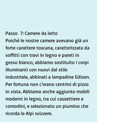
Passo  7: Camere da letto
Poiché le nostre camere avevano già un 
forte carattere toscana, caratterizzata da 
soffitti con travi in ​​legno e pareti in 
gesso bianco, abbiamo sostituito i corpi 
illuminanti con nuovi dal stile 
industriale, abbinati a lampadine Edison. 
Per fortuna non c'erano centrini di pizzo 
in vista. Abbiamo anche aggiunto mobili 
moderni in legno, tra cui cassettiere e 
comodini, e selezionato un piumino che 
ricorda le Alpi svizzere.
Per i pavimenti delle camere da letto 
abbiamo scelto 
tappeti di iuta
 formato 