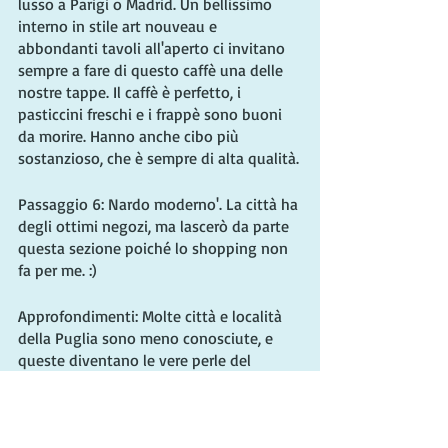
lusso a Parigi o Madrid. Un bellissimo 
interno in stile art nouveau e 
abbondanti tavoli all'aperto ci invitano 
sempre a fare di questo caffè una delle 
nostre tappe. Il caffè è perfetto, i 
pasticcini freschi e i frappè sono buoni 
da morire. Hanno anche cibo più 
sostanzioso, che è sempre di alta qualità.
Passaggio 6: Nardo moderno'. La città ha 
degli ottimi negozi, ma lascerò da parte 
questa sezione poiché lo shopping non 
fa per me. :)
Approfondimenti: Molte città e località 
della Puglia sono meno conosciute, e 
queste diventano le vere perle del 
nostro tempo qui. Molti sono così vicini 
che, entro 30 minuti, ci ritroviamo in una 
grande piazza, chiesa o quartiere che 
non sapevamo esistesse.