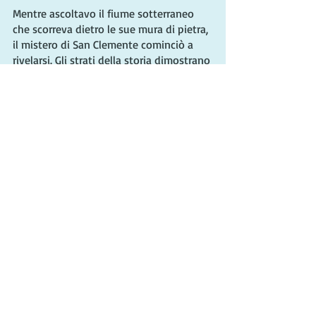
Mentre ascoltavo il fiume sotterraneo 
che scorreva dietro le sue mura di pietra, 
il mistero di San Clemente cominciò a 
rivelarsi. Gli strati della storia dimostrano 
che l'umanità cerca sempre il significato 
dietro la quotidianità della vita, 
indipendentemente dall'epoca.
Casa di Augusto e Livia
La Casa di Augusto e la Casa di Livia 
fanno parte del complesso imperiale, che 
contiene alcuni dei migliori esempi 
superstiti di pittura romana antica. 
Ammirare le stesse opere d'arte che lo 
stesso Augusto contemplò due millenni 
fa è un'esperienza incredibile. La sala più 
imponente è quella identificata come lo 
studio dell'imperatore al piano 
superiore. Secondo fonti 